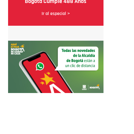
Bogotá Cumple 488 Años
Ir al especial >