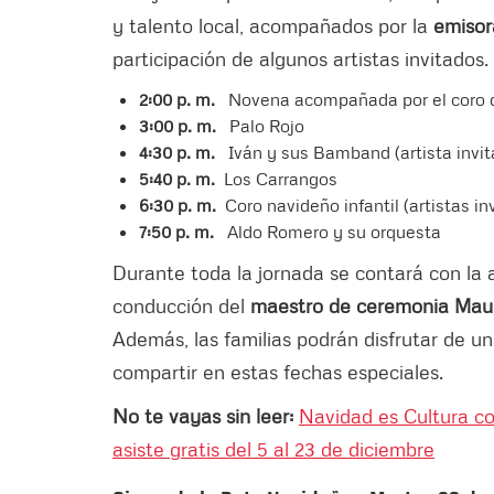
y talento local, acompañados por la
emiso
participación de algunos artistas invitados.
2:00 p. m.
Novena acompañada por el coro de 
3:00 p. m.
Palo Rojo
4:30 p. m.
Iván y sus Bamband (artista invi
5:40 p. m.
Los Carrangos
6:30
p.
m.
Coro navideño infantil (artistas i
7:50 p. m.
Aldo Romero y su orquesta
Durante toda la jornada se contará con la
conducción del
maestro de ceremonia
Mau
Además, las familias podrán disfrutar de u
compartir en estas fechas especiales.
No te vayas sin leer:
Navidad es Cultura co
asiste gratis del 5 al 23 de diciembre