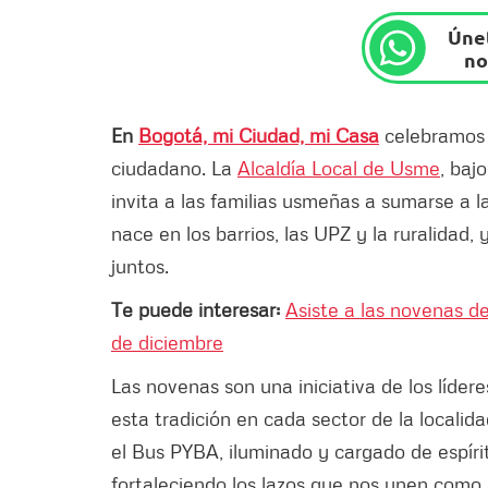
Únet
no
En
Bogotá, mi Ciudad, mi Casa
celebramos
ciudadano. La
Alcaldía Local de Usme
, baj
invita a las familias usmeñas a sumarse a 
nace en los barrios, las UPZ y la ruralidad,
juntos.
Te puede interesar:
Asiste a las novenas d
de diciembre
Las novenas son una iniciativa de los líder
esta tradición en cada sector de la localid
el Bus PYBA, iluminado y cargado de espír
fortaleciendo los lazos que nos unen como