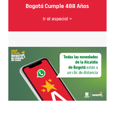
Bogotá Cumple 488 Años
Ir al especial >