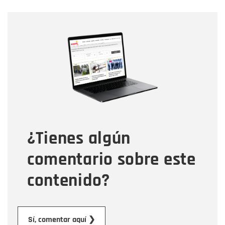
Nombre
Nombre
Correo electrónico
Tipo de comentario
¿Tienes algún
Mensaje
comentario sobre este
contenido?
Enviar
Sí, comentar aquí ❯