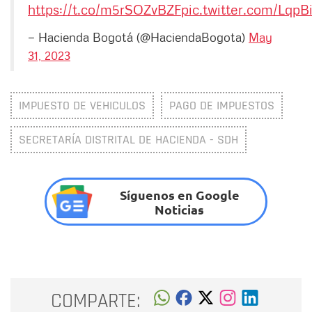
https://t.co/m5rSOZvBZF
pic.twitter.com/Lqp
— Hacienda Bogotá (@HaciendaBogota)
May
31, 2023
IMPUESTO DE VEHICULOS
PAGO DE IMPUESTOS
SECRETARÍA DISTRITAL DE HACIENDA - SDH
Síguenos en Google
Noticias
COMPARTE: