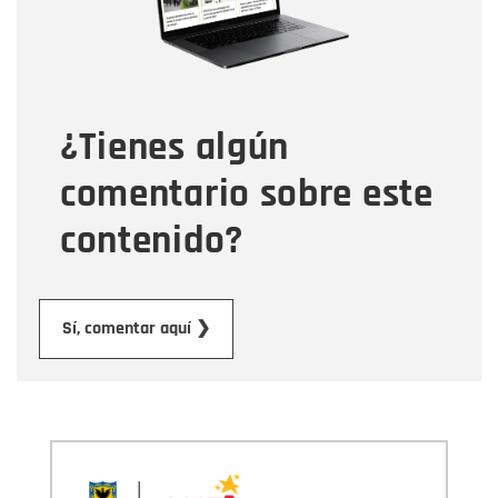
Tipo de comentario
¿Tienes algún
Mensaje
comentario sobre este
contenido?
Enviar
Sí, comentar aquí ❯