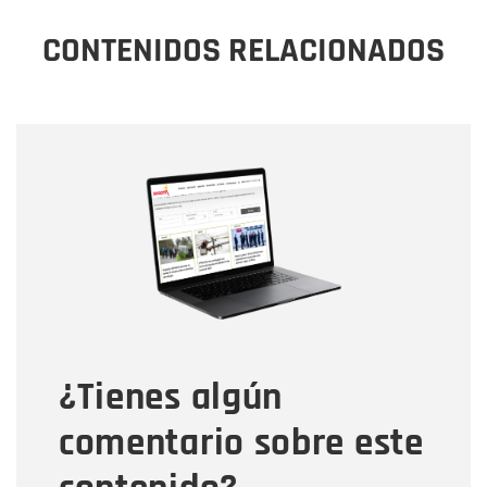
CONTENIDOS RELACIONADOS
Nombre
Nombre
Correo electrónico
Tipo de comentario
¿Tienes algún
Mensaje
comentario sobre este