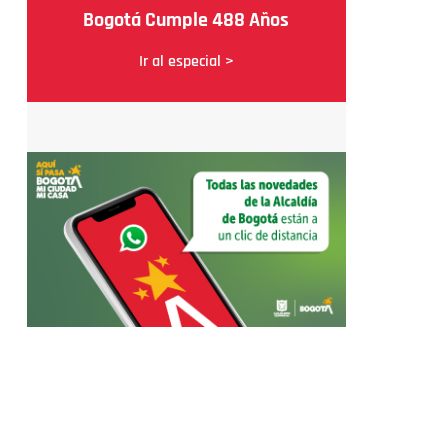
Bogotá Cumple 488 Años
Ir al especial >