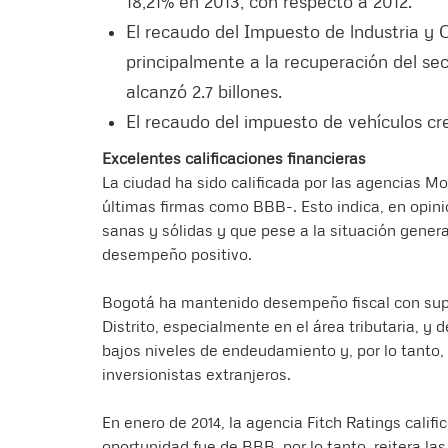
18,21% en 2013, con respecto a 2012.
El recaudo del Impuesto de lndustria y
principalmente a la recuperación del sec
alcanzó 2.7 billones.
El recaudo del impuesto de vehículos cre
Excelentes calificaciones financieras
La ciudad ha sido calificada por las agencias 
últimas firmas como BBB-. Esto indica, en opini
sanas y sólidas y que pese a la situación genera
desempeño positivo.
Bogotá ha mantenido desempeño fiscal con supe
Distrito, especialmente en el área tributaria, y 
bajos niveles de endeudamiento y, por lo tanto,
inversionistas extranjeros.
En enero de 2014, la agencia Fitch Ratings calif
oportunidad fue de BBB, por lo tanto, reitera las