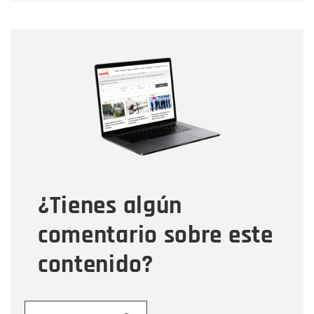
Nombre
Nombre
Correo electrónico
Tipo de comentario
¿Tienes algún
Mensaje
comentario sobre este
contenido?