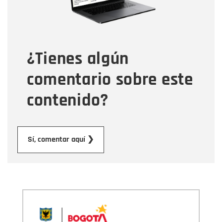
Tipo de comentario
¿Tienes algún
Mensaje
comentario sobre este
contenido?
Enviar
Sí, comentar aquí ❯