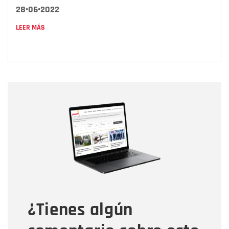
28•06•2022
LEER MÁS
Nombre
Nombre
Correo electrónico
Tipo de comentario
¿Tienes algún
Mensaje