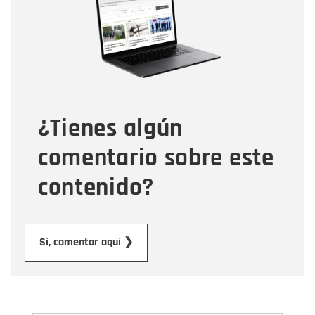
Correo electrónico
Tipo de comentario
¿Tienes algún
Mensaje
comentario sobre este
contenido?
Enviar
Sí, comentar aquí ❯