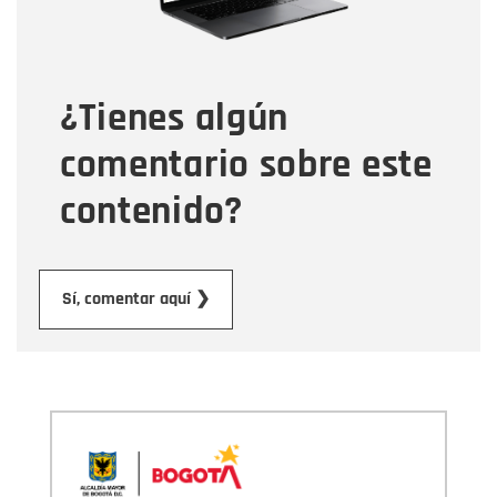
Tipo de comentario
¿Tienes algún
Mensaje
comentario sobre este
contenido?
Enviar
Sí, comentar aquí ❯