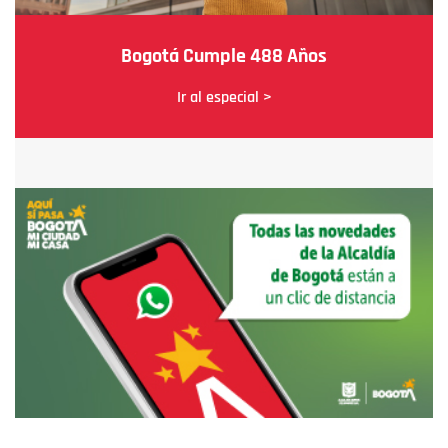
Bogotá Cumple 488 Años
Ir al especial >