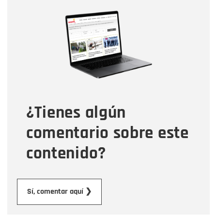
Nombre
Nombre
Correo electrónico
Tipo de comentario
¿Tienes algún
Mensaje
comentario sobre este
contenido?
Enviar
Sí, comentar aquí ❯