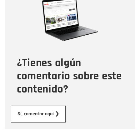
Nombre
Correo electrónico
Tipo de comentario
¿Tienes algún
Mensaje
comentario sobre este
contenido?
Enviar
Sí, comentar aquí ❯