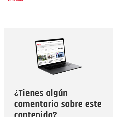
Nombre
Nombre
Correo electrónico
Tipo de comentario
¿Tienes algún
Mensaje
comentario sobre este
contenido?