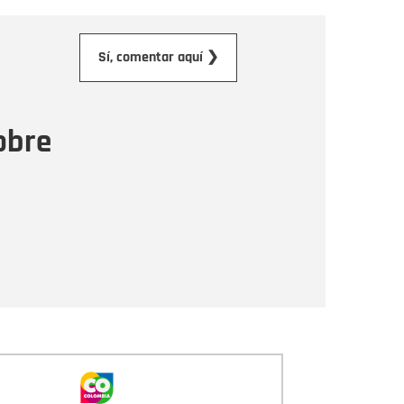
orreo electrónico
Sí, comentar aquí ❯
ensaje
obre
Enviar