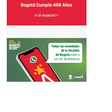
Bogotá Cumple 488 Años
Ir al especial >