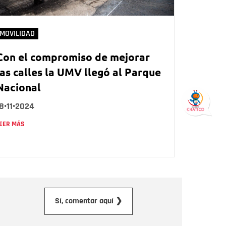
MOVILIDAD
Con el compromiso de mejorar
las calles la UMV llegó al Parque
Nacional
8•11•2024
EER MÁS
orreo electrónico
Sí, comentar aquí ❯