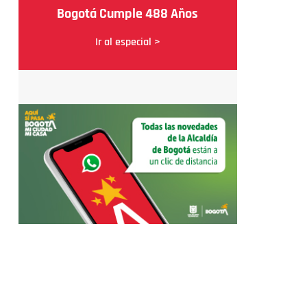
Bogotá Cumple 488 Años
Ir al especial >