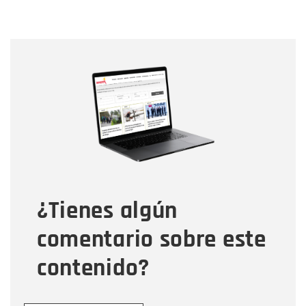
Nombre
Nombre
Correo electrónico
Tipo de comentario
¿Tienes algún
Mensaje
comentario sobre este
contenido?