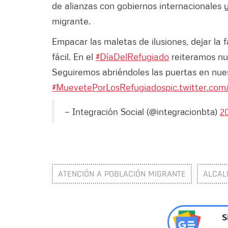
de alianzas con gobiernos internacionales 
migrante.
Empacar las maletas de ilusiones, dejar la 
fácil. En el
#DíaDelRefugiado
reiteramos nu
Seguiremos abriéndoles las puertas en nue
#MuevetePorLosRefugiados
pic.twitter.co
— Integración Social (@integracionbta)
20
ATENCIÓN A POBLACIÓN MIGRANTE
ALCAL
S