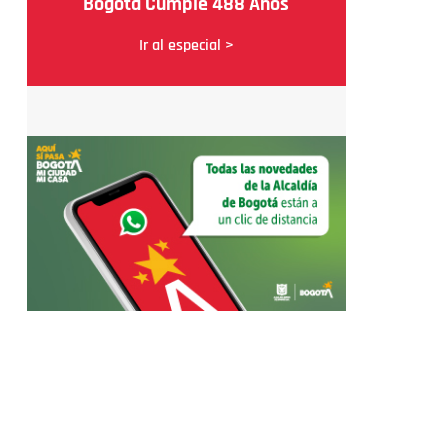
Bogotá Cumple 488 Años
Ir al especial >