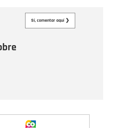
orreo electrónico
Sí, comentar aquí ❯
ensaje
obre
Enviar