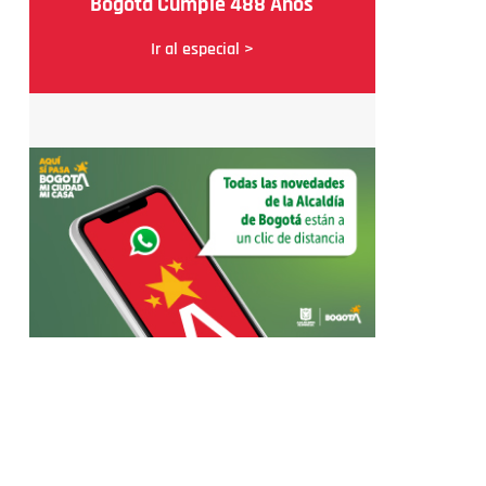
Bogotá Cumple 488 Años
Ir al especial >