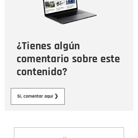
Tipo de comentario
¿Tienes algún
Mensaje
comentario sobre este
contenido?
Enviar
Sí, comentar aquí ❯