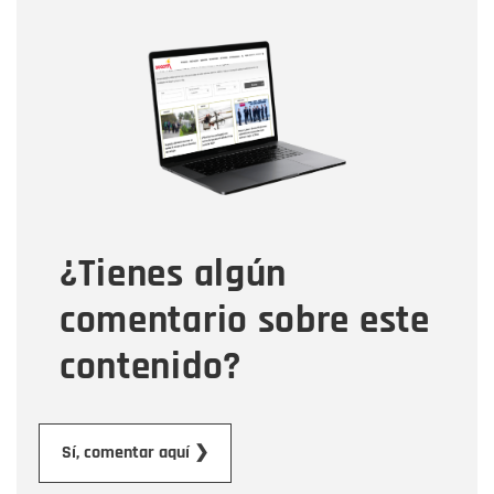
Nombre
Nombre
Correo electrónico
Tipo de comentario
¿Tienes algún
Mensaje
comentario sobre este
contenido?
Enviar
Sí, comentar aquí ❯