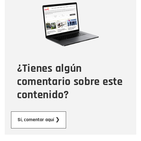
Nombre
Correo electrónico
Tipo de comentario
¿Tienes algún
Mensaje
comentario sobre este
contenido?
Enviar
Sí, comentar aquí ❯