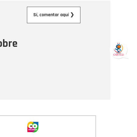
orreo electrónico
Sí, comentar aquí ❯
ensaje
obre
Enviar