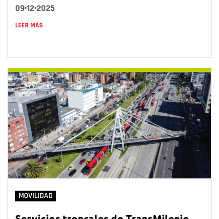
09•12•2025
LEER MÁS
MOVILIDAD
Servicios troncales de TransMilenio