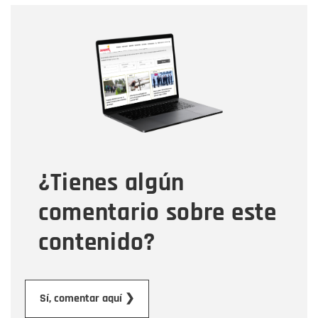
Nombre
Nombre
Correo electrónico
Tipo de comentario
¿Tienes algún
Mensaje
comentario sobre este
contenido?
Enviar
Sí, comentar aquí ❯