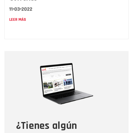
11•03•2022
LEER MÁS
Nombre
Nombre
Correo electrónico
Tipo de comentario
¿Tienes algún
Mensaje