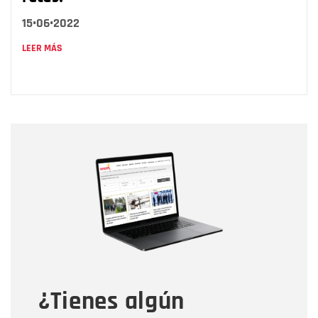
15•06•2022
LEER MÁS
Nombre
Nombre
Correo electrónico
Tipo de comentario
¿Tienes algún
Mensaje