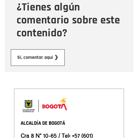
¿Tienes algún
Mensaje
comentario sobre este
contenido?
Enviar
Sí, comentar aquí ❯
ALCALDÍA DE BOGOTÁ
Cra 8 N° 10-65 / Tel:
+57 (601)