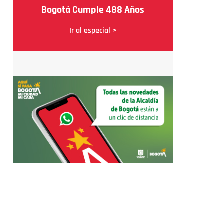
Bogotá Cumple 488 Años
Ir al especial >