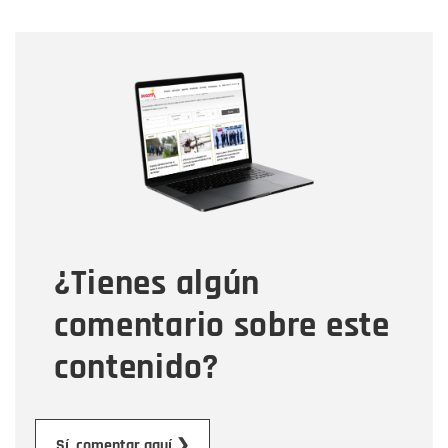
Nombre
Nombre
Correo electrónico
Tipo de comentario
¿Tienes algún
Mensaje
comentario sobre este
contenido?
Enviar
Sí, comentar aquí ❯