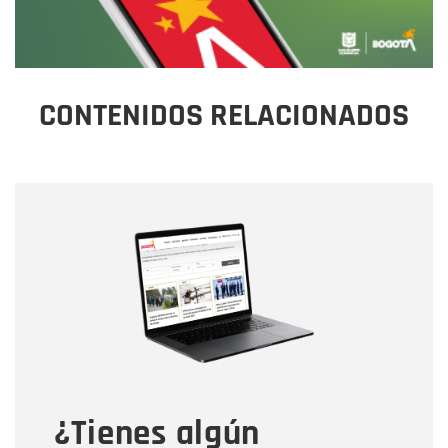
CONTENIDOS RELACIONADOS
Nombre
Nombre
Correo electrónico
Tipo de comentario
¿Tienes algún
Mensaje