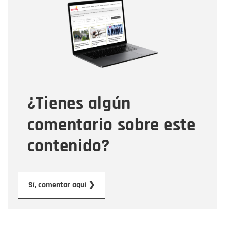
Nombre
Correo electrónico
Tipo de comentario
¿Tienes algún
Mensaje
comentario sobre este
contenido?
Enviar
Sí, comentar aquí ❯