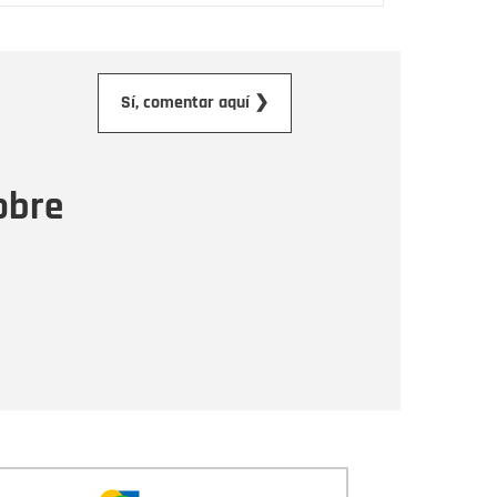
orreo electrónico
Sí, comentar aquí ❯
ensaje
obre
Enviar