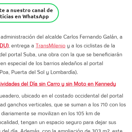
e a nuestro canal de
ticias en WhatsApp
a administración del alcalde Carlos Fernando Galán, a
IDU)
, entrega a
TransMilenio
y a los ciclistas de la
del portal Suba, una obra con la que se beneficiarán
n especial de los barrios aledaños al portal
 Poa, Puerta del Sol y Lombardía).
ividades del Día sin Carro y sin Moto en Kennedy
ueadero, ubicado en el costado occidental del portal
dad ganchos verticales, que se suman a los 710 con los
 diariamente se movilizan en los 105 km de
localidad, tengan un espacio seguro para dejar sus
es del día. Además, con la ampliación de 303 m2, este