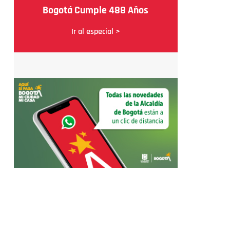
Bogotá Cumple 488 Años
Ir al especial >