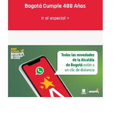
Bogotá Cumple 488 Años
Ir al especial >