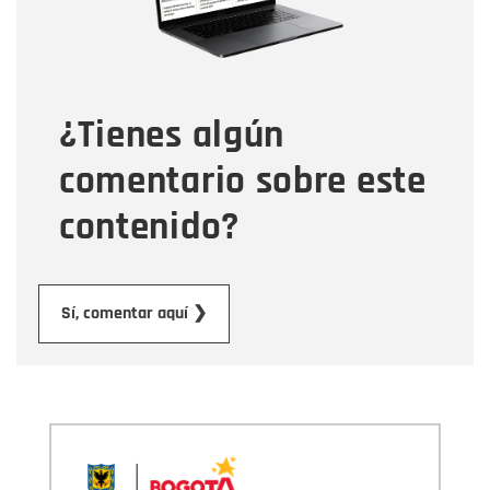
Tipo de comentario
¿Tienes algún
Mensaje
comentario sobre este
contenido?
Enviar
Sí, comentar aquí ❯