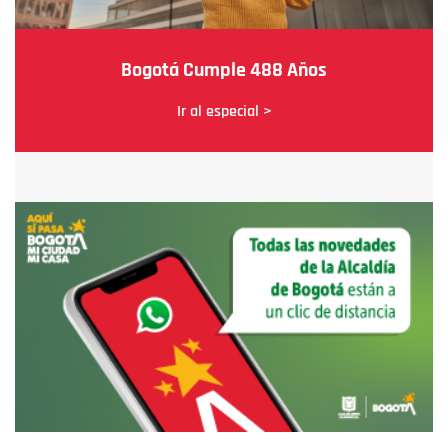
Bogotá Cumple 488 Años
Ir al especial >