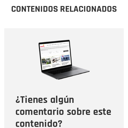
CONTENIDOS RELACIONADOS
Nombre
Nombre
Correo electrónico
Tipo de comentario
¿Tienes algún
Mensaje
comentario sobre este
contenido?