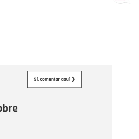
orreo electrónico
Sí, comentar aquí ❯
ensaje
obre