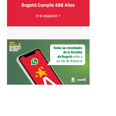
Bogotá Cumple 488 Años
Ir al especial >