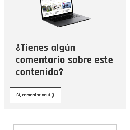
Correo electrónico
Tipo de comentario
¿Tienes algún
Mensaje
comentario sobre este
contenido?
Enviar
Sí, comentar aquí ❯