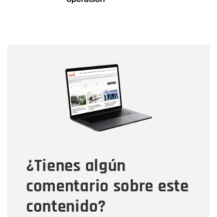
Nombre
Nombre
Correo electrónico
Tipo de comentario
¿Tienes algún
Mensaje
comentario sobre este
contenido?