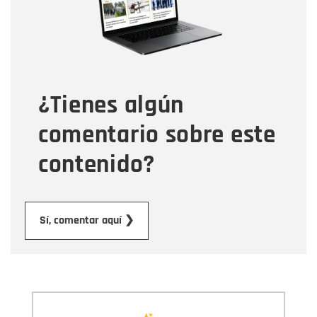
Tipo de comentario
¿Tienes algún
Mensaje
comentario sobre este
contenido?
Enviar
Sí, comentar aquí ❯