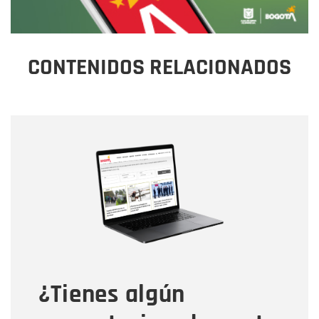
CONTENIDOS RELACIONADOS
Nombre
Nombre
Correo electrónico
Tipo de comentario
¿Tienes algún
Mensaje