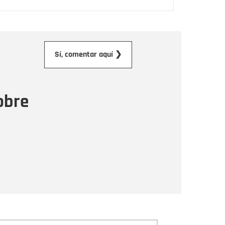
orreo electrónico
Sí, comentar aquí ❯
ensaje
obre
Enviar