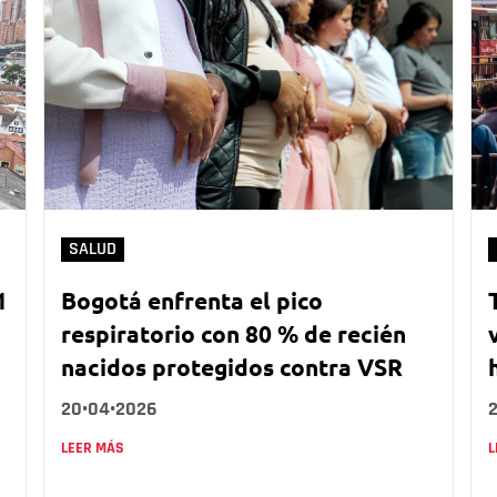
SALUD
1
Bogotá enfrenta el pico
respiratorio con 80 % de recién
nacidos protegidos contra VSR
20•04•2026
LEER MÁS
L