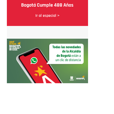
Bogotá Cumple 488 Años
Ir al especial >