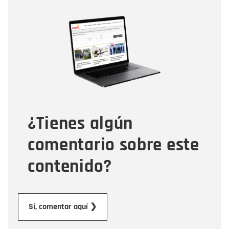
Nombre
Nombre
Correo electrónico
Tipo de comentario
¿Tienes algún
Mensaje
comentario sobre este
contenido?
Enviar
Sí, comentar aquí ❯