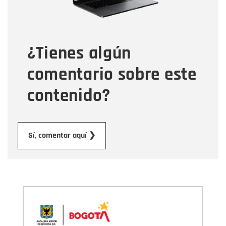
Tipo de comentario
¿Tienes algún
Mensaje
comentario sobre este
contenido?
Enviar
Sí, comentar aquí ❯