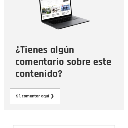
Correo electrónico
Tipo de comentario
¿Tienes algún
Mensaje
comentario sobre este
contenido?
Enviar
Sí, comentar aquí ❯