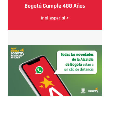
Bogotá Cumple 488 Años
Ir al especial >