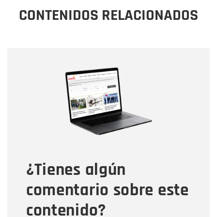
CONTENIDOS RELACIONADOS
Nombre
Nombre
Correo electrónico
Tipo de comentario
¿Tienes algún
Mensaje
comentario sobre este
contenido?