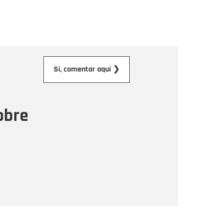
orreo electrónico
Sí, comentar aquí ❯
ensaje
obre
Enviar