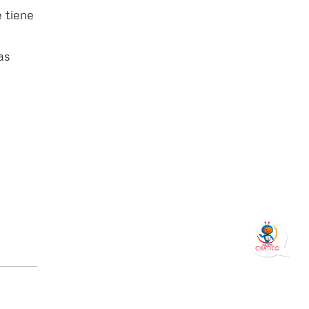
e tiene
as