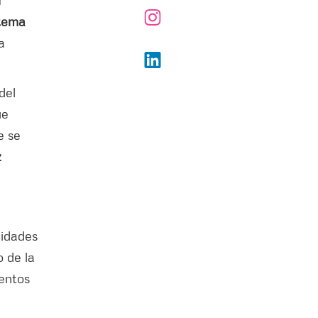
l
stema
a
del
ue
e se
z
ividades
o de la
mentos