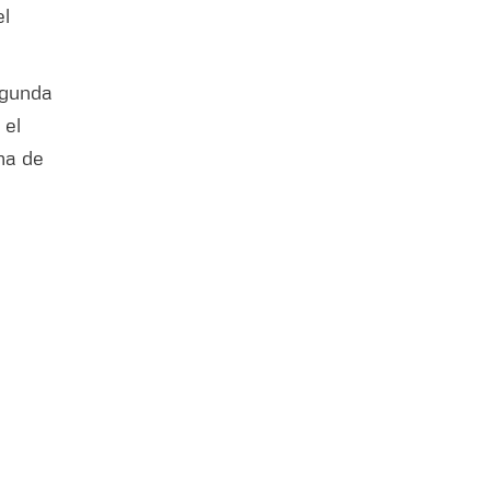
el
gunda
 el
ma de