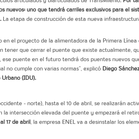
ículos articulados y biarticulados de TransMilenio.
Por ta
s nuevos: uno que tendrá carriles exclusivos para el si
o.
La etapa de construcción de esta nueva infraestructur
 en el proyecto de la alimentadora de la Primera Línea 
n tener que cerrar el puente que existe actualmente, q
, ese puente en el futuro tendrá dos puentes nuevos qu
ual no cumple con varias normas”, explicó
Diego Sánche
lo Urbano (IDU).
 occidente - norte), hasta el 10 de abril, se realizarán act
 la intersección elevada del puente y empezará el retir
 al 17 de abril
, la empresa ENEL va a desinstalar los ele