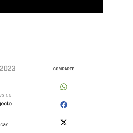
•2023
COMPARTE
es de
yecto
icas