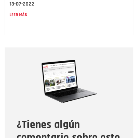
13•07•2022
LEER MÁS
Nombre
Nombre
Correo electrónico
Tipo de comentario
¿Tienes algún
Mensaje
comentario sobre este