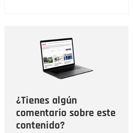
Nombre
Nombre
Correo electrónico
Tipo de comentario
¿Tienes algún
Mensaje
comentario sobre este
contenido?